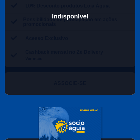
10% Desconto produtos Loja Águia
Indisponível
Possibilidade de participação em ações
promocionais
Acesso Exclusivo
Cashback mensal no Zé Delivery
Ver mais
ASSOCIE-SE