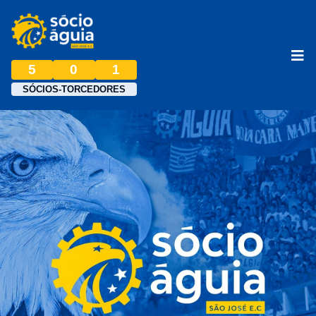
5
0
1
SÓCIOS-TORCEDORES