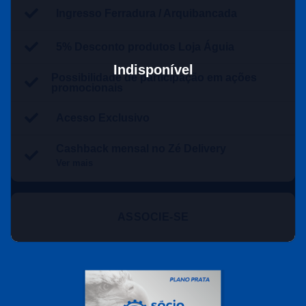
Ingresso Ferradura / Arquibancada
5% Desconto produtos Loja Águia
Indisponível
Possibilidade de participação em ações
promocionais
Acesso Exclusivo
Cashback mensal no Zé Delivery
Ver mais
ASSOCIE-SE