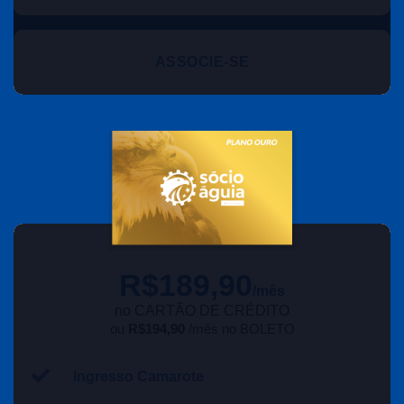
ASSOCIE-SE
R$
189,90
/mês
no CARTÃO DE CRÉDITO
ou
R$194,90
/mês no BOLETO
Ingresso Camarote