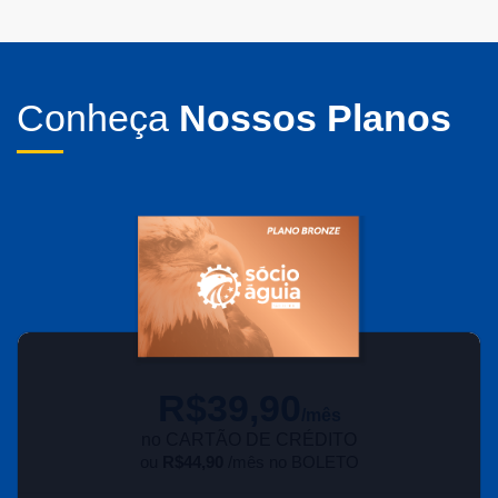
Conheça
Nossos Planos
R$
39,90
/mês
no CARTÃO DE CRÉDITO
ou
R$44,90
/mês no BOLETO