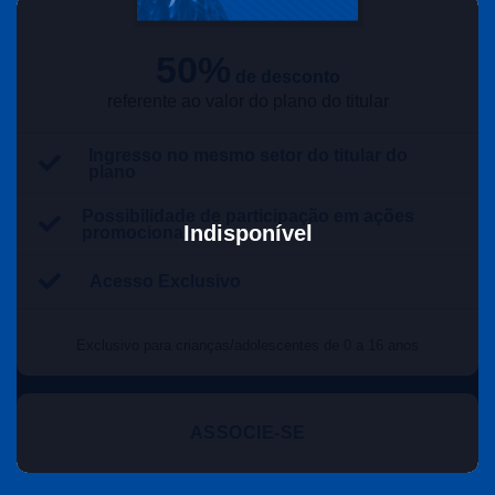
50%
de desconto
referente ao valor do plano do titular
Ingresso no mesmo setor do titular do
plano
Possibilidade de participação em ações
Indisponível
promocionais
Acesso Exclusivo
Exclusivo para crianças/adolescentes de 0 a 16 anos
ASSOCIE-SE