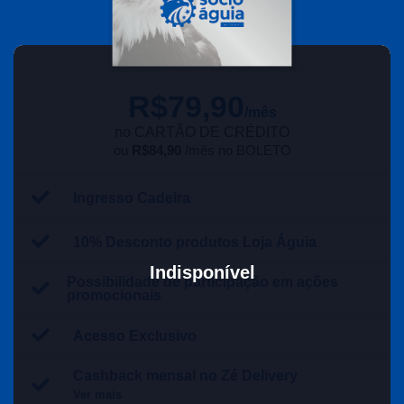
R$
79,90
/mês
no CARTÃO DE CRÉDITO
ou
R$84,90
/mês no BOLETO
Ingresso Cadeira
10% Desconto produtos Loja Águia
Indisponível
Possibilidade de participação em ações
promocionais
Acesso Exclusivo
Cashback mensal no Zé Delivery
Ver mais